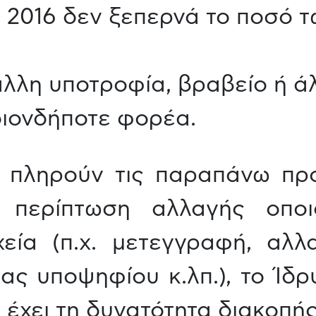
 2016 δεν ξεπερνά το ποσό τω
λλη υποτροφία, βραβείο ή ά
ιονδήποτε φορέα.
ν πληρούν τις παραπάνω πρ
ε περίπτωση αλλαγής οπο
χεία (π.χ. μετεγγραφή, αλλ
ιας υποψηφίου κ.λπ.), το Ίδ
ι έχει τη δυνατότητα διακοπή