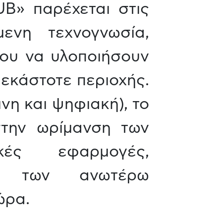
B» παρέχεται στις
ενη τεχνογνωσία,
νου να υλοποιήσουν
 εκάστοτε περιοχής.
νη και ψηφιακή), το
στην ωρίμανση των
κές εφαρμογές,
ας) των ανωτέρω
ώρα.