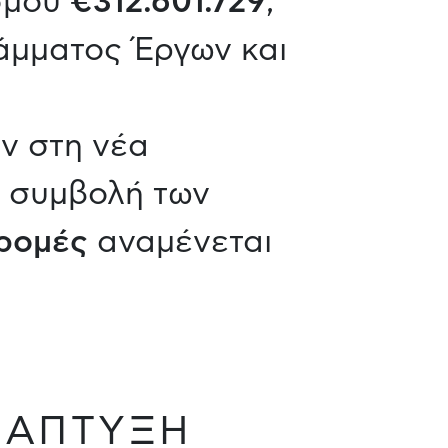
ισμού
€312.601.729
,
άμματος Έργων και
ν στη νέα
η συμβολή των
δρομές
αναμένεται
ΝΑΠΤΥΞΗ