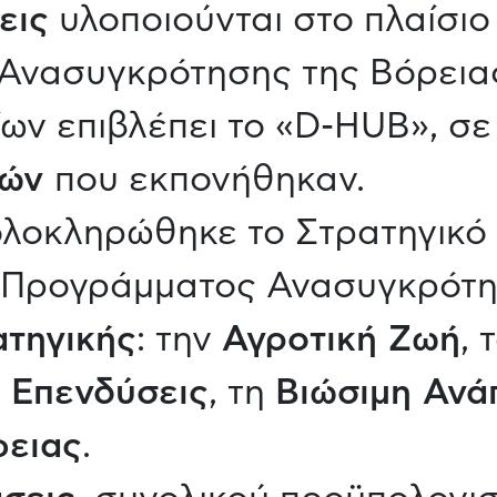
εις
υλοποιούνται στο πλαίσιο
Ανασυγκρότησης της Βόρειας
ων επιβλέπει το «D-HUB», σε
τών
που εκπονήθηκαν.
ολοκληρώθηκε το Στρατηγικό 
 «Προγράμματος Ανασυγκρότη
ατηγικής
: την
Αγροτική Ζωή
, 
ς
Επενδύσεις
, τη
Βιώσιμη Ανά
ειας
.