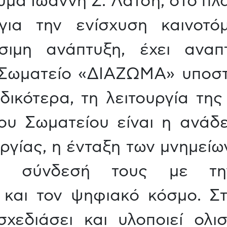
μα Ιωάννη Σ. Λάτση, στο πλ
 για την ενίσχυση καινοτ
ιμη ανάπτυξη, έχει αναπ
 Σωματείο «ΔΙΑΖΩΜΑ» υποστη
ιδικότερα, τη λειτουργία τη
ου Σωματείου είναι η ανάδ
υργίας, η ένταξη των μνημείω
η σύνδεσή τους με τη
α και τον ψηφιακό κόσμο. Στ
χεδιάσει και υλοποιεί ολισ