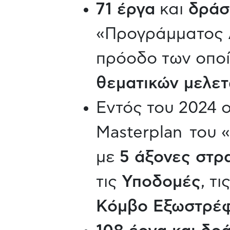
71 έργα
και
δράσ
«Προγράμματος 
πρόοδο των οποί
θεματικών μελε
Εντός του 2024 
Masterplan του
με
5 άξονες στρ
τις
Υποδομές
, τι
Κόμβο Εξωστρέφ