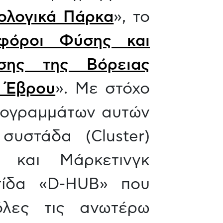
ιολογικά Πάρκα
», το
φόροι Φύσης και
σης της Βόρειας
 Έβρου
». Με στόχο
προγραμμάτων αυτών
συστάδα (Cluster)
 και Μάρκετινγκ
τίδα «D-HUB» που
όλες τις ανωτέρω