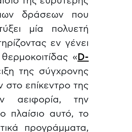
αίσιο της ευρύτερης
όμων δράσεων που
τύξει μία πολυετή
ρίζοντας εν γένει
ς θερμοκοιτίδας «
D-
ειξη της σύγχρονης
ν στο επίκεντρο της
ν αειφορία, την
ο πλαίσιο αυτό, το
τικά προγράμματα,