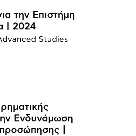
ια την Επιστήμη
α | 2024
 Advanced Studies
ιρηματικής
την Ενδυνάμωση
κπροσώπησης |