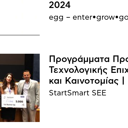
2024
egg – enter•grow•g
Προγράμματα Πρ
Τεχνολογικής Επι
και Καινοτομίας |
StartSmart SEE