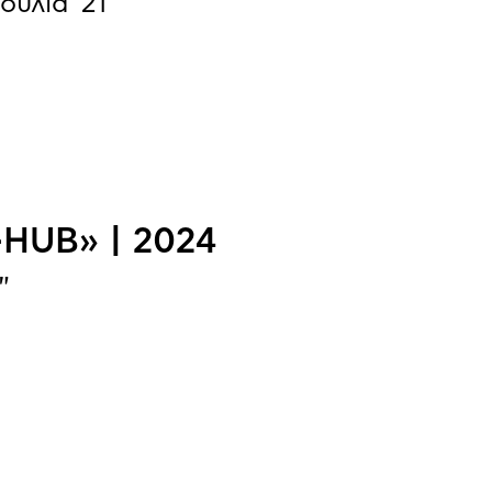
υλία '21”
-HUB» | 2024
"