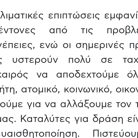
λιματικές επιπτώσεις εμφαν
έντονες από τις προβλέ
έπειες, ενώ οι σημερινές π
υς υστερούν πολύ σε ταχ
 καιρός να αποδεχτούμε ό
η, ατομικό, κοινωνικό, οικον
ούμε για να αλλάξουμε τον 
ας. Καταλύτες για δράση είν
αισθητοποίηση. Πιστεύο