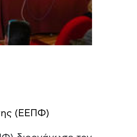
σης (ΕΕΠΦ)