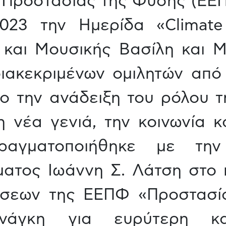
α Προστασίας της Φύσης (ΕΕ
023 την Ημερίδα «Climat
ν και Μουσικής Βασίλη και 
ιακεκριμένων ομιλητών από
χο την ανάδειξη του ρόλου τ
 νέα γενιά, την κοινωνία κ
ραγματοποιήθηκε με την
ατος Ιωάννη Σ. Λάτση στο 
άσεων της ΕΕΠΦ «Προστασί
νάγκη για ευρύτερη και