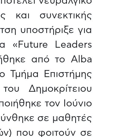
ποτελεί νευραλγικό
ς και συνεκτικής
τση υποστήριξε για
α «Future Leaders
ήθηκε από το Αlba
το Τμήμα Επιστήμης
του Δημοκρίτειου
οιήθηκε τον Ιούνιο
θύνθηκε σε μαθητές
ών) που φοιτούν σε