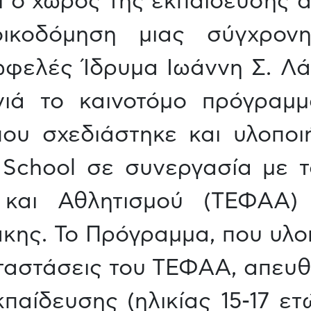
ι ο χώρος της εκπαίδευσης α
ικοδόμηση μιας σύγχρονη
νωφελές Ίδρυμα Ιωάννη Σ. Λά
νιά το καινοτόμο πρόγραμμ
που σχεδιάστηκε και υλοποι
 School σε συνεργασία με 
και Αθλητισμού (ΤΕΦΑΑ) 
κης. Το Πρόγραμμα, που υλοπ
αταστάσεις του ΤΕΦΑΑ, απευ
παίδευσης (ηλικίας 15-17 ετ