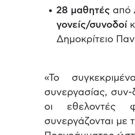
28 μαθητές
από 
γονείς/συνοδοί
κ
Δημοκρίτειο Παν
«Το συγκεκριμέ
συνεργασίας, συν-δ
οι εθελοντές φ
συνεργάζονται με τ