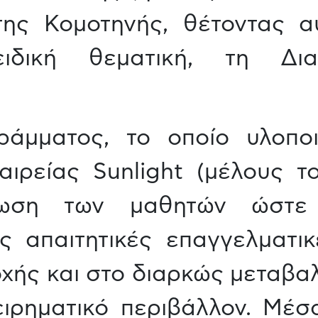
της Κομοτηνής, θέτοντας α
ιδική θεματική, τη Δια
άμματος, το οποίο υλοπο
αιρείας Sunlight (μέλους τ
μωση των μαθητών ώστε
ς απαιτητικές επαγγελματι
χής και στο διαρκώς μεταβαλ
χειρηματικό περιβάλλον. Μέ