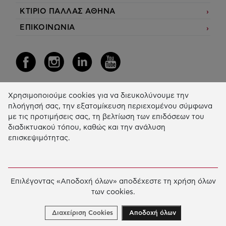
ΚΤΙΡΙΟ ΠΑΛΛΑΣ ΑΘΗΝΑ
ΕΠΙΚΟΙΝΩΝΙΑ
Χρησιμοποιούμε cookies για να διευκολύνουμε την
Η Δράση μας
πλοήγησή σας, την εξατομίκευση περιεχομένου σύμφωνα
με τις προτιμήσεις σας, τη βελτίωση των επιδόσεων του
ΕΚΠΑIΔΕΥΣΗ & ΑΝΑΠΤΥΞΗ ΔΕΞΙΟΤΗΤΩΝ
διαδικτυακού τόπου, καθώς και την ανάλυση
επισκεψιμότητας.
ΚΑΙΝΟΤΟΜΙΑ & ΒΙΩΣΙΜΗ ΑΝΑΠΤΥΞΗ
ΚΟΙΝΩΝΙΚΗ ΔΡΑΣΗ & ΑΛΛΗΛΕΓΓΥΗ
ΕΤΗΣΙΟΣ ΑΠΟΛΟΓΙΣΜΟΣ
Επιλέγοντας «Αποδοχή όλων» αποδέχεστε τη χρήση όλων
των cookies.
E-LIBRARY
ΧΡΗΜΑΤΟΔΟΤΗΣΕΙΣ
Διαχείριση Cookies
Αποδοχή όλων