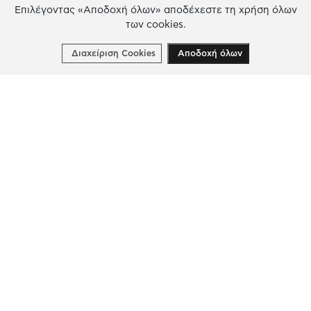
ΠΛΩΤΟ ΜΟΥΣΕΙΟ ΝΕΡΑΙΔΑ
Επιλέγοντας «Αποδοχή όλων» αποδέχεστε τη χρήση όλων
των cookies.
ΚΤΙΡΙΟ ΠΑΛΛΑΣ ΑΘΗΝΑ
ΕΠΙΚΟΙΝΩΝΙΑ
Διαχείριση Cookies
Αποδοχή όλων
Η Δράση μας
ΕΚΠΑIΔΕΥΣΗ & ΑΝΑΠΤΥΞΗ ΔΕΞΙΟΤΗΤΩΝ
ΚΑΙΝΟΤΟΜΙΑ & ΒΙΩΣΙΜΗ ΑΝΑΠΤΥΞΗ
ΚΟΙΝΩΝΙΚΗ ΔΡΑΣΗ & ΑΛΛΗΛΕΓΓΥΗ
ΕΤΗΣΙΟΣ ΑΠΟΛΟΓΙΣΜΟΣ
E-LIBRARY
ΧΡΗΜΑΤΟΔΟΤΗΣΕΙΣ