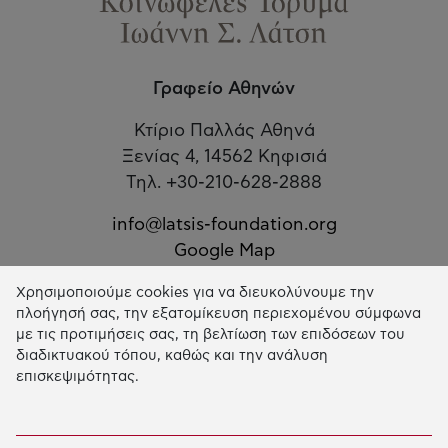
Γραφείο Αθηνών
Κτίριο Παλλάς Αθηνά
Ξενίας 4, 14562 Κηφισιά
Τηλ. +30-210-628-2888
info@latsis-foundation.org
Google Map
Χρησιμοποιούμε cookies για να διευκολύνουμε την
Το Ίδρυμα
πλοήγησή σας, την εξατομίκευση περιεχομένου σύμφωνα
με τις προτιμήσεις σας, τη βελτίωση των επιδόσεων του
διαδικτυακού τόπου, καθώς και την ανάλυση
ΣΚΟΠΟΣ ΤΟΥ ΙΔΡΥΜΑΤΟΣ
επισκεψιμότητας.
ΙΩΑΝΝΗΣ ΛΑΤΣΗΣ
ΔΙΟΙΚΗΣΗ & ΠΡΟΣΩΠΙΚΟ