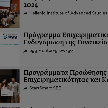
2024
Hellenic Institute of Advanced Studies
Πρόγραμμα Επιχειρηματική
Ενδυνάμωση της Γυναικεία
egg – enter•grow•go
Προγράμματα Προώθησης 
Επιχειρηματικότητας και Κα
StartSmart SEE