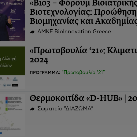
«Bio3 – Φόρουμ Βιοϊατρική
Βιοτεχνολογίας: Προώθηση
Βιομηχανίας και Ακαδημίας
ΑΜΚΕ BioInnovation Greece
«Πρωτοβουλία ‘21»: Κλιματ
2024
“Πρωτοβουλία '21”
ΠΡΟΓΡΑΜΜΑ:
Θερμοκοιτίδα «D-HUB» | 2
Σωματείο "ΔΙΑΖΩΜΑ"