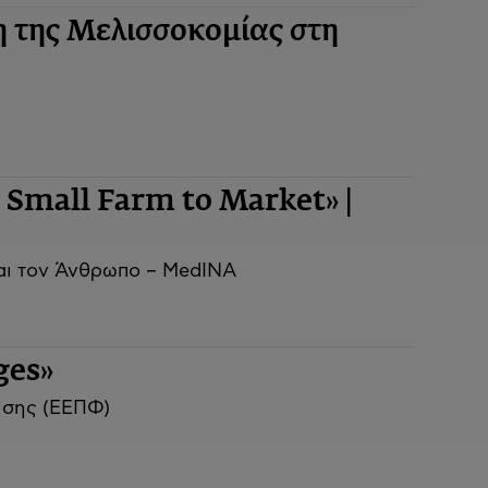
 της Μελισσοκομίας στη
Small Farm to Market» |
και τον Άνθρωπο – MedINA
ges»
ύσης (ΕΕΠΦ)