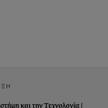
ΥΞΗ
στήμη και την Τεχνολογία |