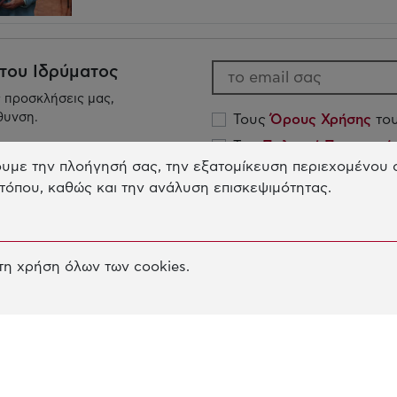
 του Ιδρύματος
ς προσκλήσεις μας,
θυνση.
Τους
Όρους Χρήσης
του
Την
Πολιτική Προστασ
υμε την πλοήγησή σας, την εξατομίκευση περιεχομένου σ
Κοινωφελούς Ιδρύματος
τόπου, καθώς και την ανάλυση επισκεψιμότητας.
Το Ίδρυμα
Η
η χρήση όλων των cookies.
ΣΚΟΠΟΣ ΤΟΥ ΙΔΡΥΜΑΤΟΣ
ΕΚ
Δ
ΙΩΑΝΝΗΣ ΛΑΤΣΗΣ
ΚΑ
ΔΙΟΙΚΗΣΗ & ΠΡΟΣΩΠΙΚΟ
ΚΟ
ΠΛΩΤΟ ΜΟΥΣΕΙΟ ΝΕΡΑΙΔΑ