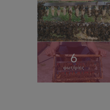
η
6
φωτ/φίες