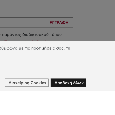
ΕΓΓΡΑΦΗ
 παρόντος διαδικτυακού τόπου
ίας Προσωπικών Δεδομένων
του
ύμφωνα με τις προτιμήσεις σας, τη
 Ιωάννη Σ. Λάτση
 Δράση μας
Διαχείριση Cookies
Αποδοχή όλων
ΠΑIΔΕΥΣΗ & ΑΝΑΠΤΥΞΗ
ΕΞΙΟΤΗΤΩΝ
ΙΝΟΤΟΜΙΑ & ΒΙΩΣΙΜΗ ΑΝΑΠΤΥΞΗ
ΙΝΩΝΙΚΗ ΔΡΑΣΗ & ΑΛΛΗΛΕΓΓΥΗ