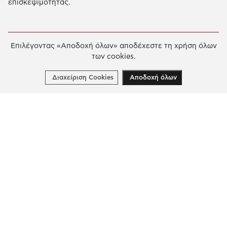
επισκεψιμότητας.
Σημεία Στήριξης
Επιλέγοντας «Αποδοχή όλων» αποδέχεστε τη χρήση όλων
Πρόγραμμα ενίσχυσης καινοτόμων κοινωνικών
των cookies.
πρωτοβουλιών και ενδυνάμωσης ικανοτήτων
Διαχείριση Cookies
Αποδοχή όλων
οργανώσεων της Κοινωνίας των Πολιτών
ΠΕΡΙΣΣΟΤΕΡΑ