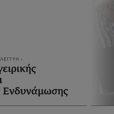
ΛΕΓΓΥΗ ›
ειρικής
ι
ς Ενδυνάμωσης