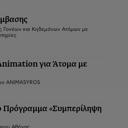
μβασης
 Γονέων και Κηδεμόνων Ατόμων με
πηρίες
Animation για Άτομα με
ίων ANIMASYROS
κό Πρόγραμμα «Συμπερίληψη
άφου Αθήνας