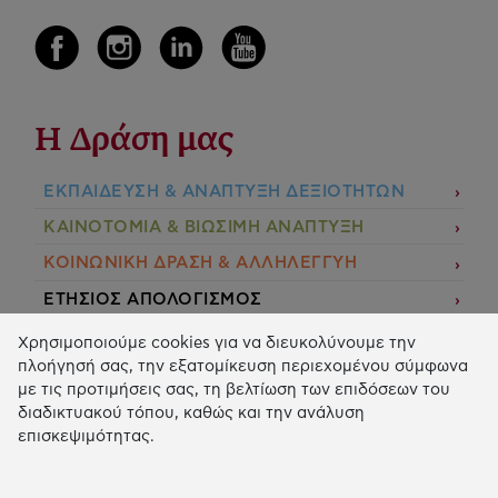
Η Δράση μας
ΕΚΠΑIΔΕΥΣΗ & ΑΝΑΠΤΥΞΗ ΔΕΞΙΟΤΗΤΩΝ
ΚΑΙΝΟΤΟΜΙΑ & ΒΙΩΣΙΜΗ ΑΝΑΠΤΥΞΗ
ΚΟΙΝΩΝΙΚΗ ΔΡΑΣΗ & ΑΛΛΗΛΕΓΓΥΗ
ΕΤΗΣΙΟΣ ΑΠΟΛΟΓΙΣΜΟΣ
E-LIBRARY
Χρησιμοποιούμε cookies για να διευκολύνουμε την
πλοήγησή σας, την εξατομίκευση περιεχομένου σύμφωνα
ΧΡΗΜΑΤΟΔΟΤΗΣΕΙΣ
με τις προτιμήσεις σας, τη βελτίωση των επιδόσεων του
διαδικτυακού τόπου, καθώς και την ανάλυση
ΑΙΤΗΣΗ ΧΡΗΜΑΤΟΔΟΤΗΣΗΣ
επισκεψιμότητας.
2026 © Κοινωφελές Ίδρυμα Ιωάννη Σ. Λάτση.
Όροι