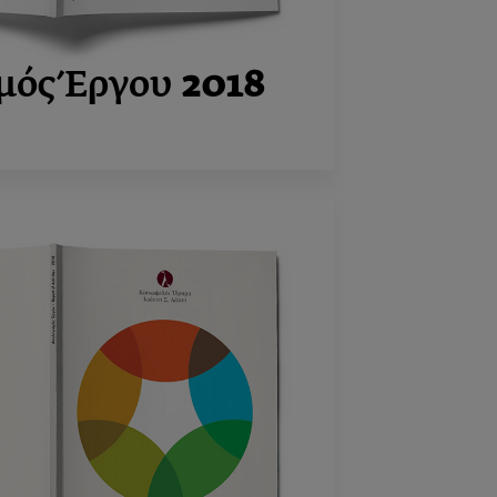
μός Έργου
2018