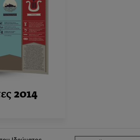
τες
2014