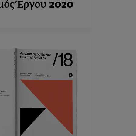
μός Έργου
2020