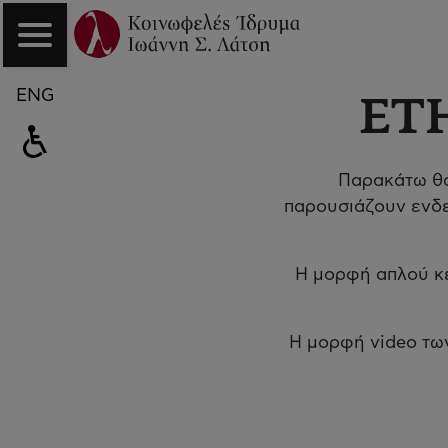
ENG
ΕΤ
Παρακάτω θα
παρουσιάζουν ενδε
Η μορφή απλού κε
Η μορφή video των