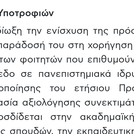
Υποτροφιών
δίωξη την ενίσχυση της πρό
παράδοσή του στη χορήγηση 
 των φοιτητών που επιθυμού
εδο σε πανεπιστημιακά ιδρ
οποίησης του ετήσιου Πρ
ασία αξιολόγησης συνεκτιμάτ
οσδίδεται στην ακαδημαϊκ
 σπουδών, την εκπαιδευτική 