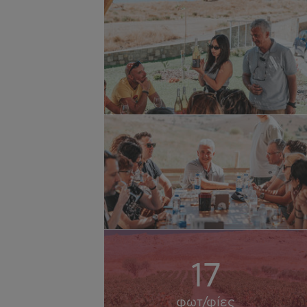
17
φωτ/φίες