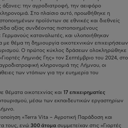
 άξονες: την αγροδιατροφή, την αειφόρο
 κληρονομιά. Στο πλαίσιο αυτό, προωθήθηκε η
πιστοποιημένων προϊόντων σε εθνικές και διεθνείς
σίδα αξίας συνδέοντας πιστοποιημένους
 Γερμανούς καταναλωτές, και υλοποιήθηκαν
α με θέμα τη δημιουργία οικοτεχνικών επιχειρήσεων
ουρισμού. Ο πρώτος κύκλος δράσεων ολοκληρώθηκε
Γιορτές Λημνιάς Γης» τον Σεπτέμβριο του 2024, στο
 αγροδιατροφική κληρονομιά της Λήμνου, οι
θειες των ντόπιων για την ευημερία του
σε θέματα οικοτεχνίας και
17 επιχειρηματίες
οτουρισμού, μέσω των εκπαιδευτικών εργαστηρίων
Λήμνο.
οποίηση «Terra Vita – Αγροτική Παράδοση και
τα τους, ενώ
300 άτομα
συμμετείχαν στις «Γιορτές