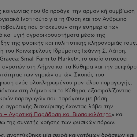
ς κοινωνίας που θα προάγει την αρμονική συμβίωση
γειακό Ινστιτούτο για τη Φύση και τον Άνθρωπο
ωτοβουλίες που στοχεύουν στην ευημερία των
ά και υγιή αγροοικοσυστήματα μέσω της
ξης της φυσικής και πολιτιστικής κληρονομιάς τους.
ιξη του Κοινωφελούς Ιδρύματος Ιωάννη Σ. Λάτση,
raeca: Small Farm to Market», το οποίο στοχεύει
αγροτών στη Λήμνο και τα Κύθηρα και την αειφόρο
υτότητας των νησιών αυτών. Σκοπός του
ρφωση ενός ολοκληρωμένου μοντέλου παραγωγής,
ϊόντων στη Λήμνο και τα Κύθηρα, εξασφαλίζοντας
μικρών παραγωγών που παράγουν με βάση
 αγροτικής διαχείρισης έχοντας λάβει την
ta – Αγροτική Παράδοση και Βιοποικιλότητα
» και
έσω της συνετής χρήσης των φυσικών πόρων.
ς, αναπτύχθηκε μία σειρά καινοτόμων δράσεων και