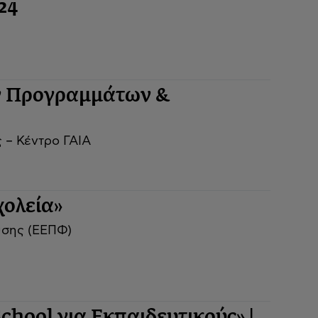
24
ν Προγραμμάτων &
 – Κέντρο ΓΑΙΑ
ολεία»
ύσης (ΕΕΠΦ)
hool για Εκπαιδευτικούς» |