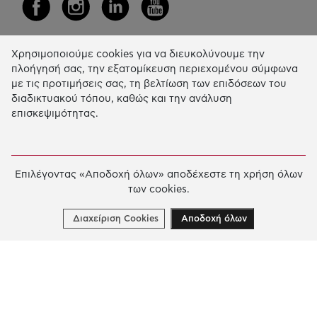
Χρησιμοποιούμε cookies για να διευκολύνουμε την
Η Δράση μας
πλοήγησή σας, την εξατομίκευση περιεχομένου σύμφωνα
με τις προτιμήσεις σας, τη βελτίωση των επιδόσεων του
ΕΚΠΑIΔΕΥΣΗ & ΑΝΑΠΤΥΞΗ ΔΕΞΙΟΤΗΤΩΝ
διαδικτυακού τόπου, καθώς και την ανάλυση
επισκεψιμότητας.
ΚΑΙΝΟΤΟΜΙΑ & ΒΙΩΣΙΜΗ ΑΝΑΠΤΥΞΗ
ΚΟΙΝΩΝΙΚΗ ΔΡΑΣΗ & ΑΛΛΗΛΕΓΓΥΗ
ΕΤΗΣΙΟΣ ΑΠΟΛΟΓΙΣΜΟΣ
Επιλέγοντας «Αποδοχή όλων» αποδέχεστε τη χρήση όλων
των cookies.
E-LIBRARY
ΧΡΗΜΑΤΟΔΟΤΗΣΕΙΣ
Διαχείριση Cookies
Αποδοχή όλων
ΑΙΤΗΣΗ ΧΡΗΜΑΤΟΔΟΤΗΣΗΣ
2026 © Κοινωφελές Ίδρυμα Ιωάννη Σ. Λάτση.
Όροι
χρήσης
-
Πολιτική Προστασίας Προσωπικών