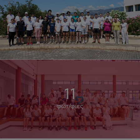
11
φωτ/φίες