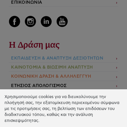
ΕΠΙΚΟΙΝΩΝΙΑ
Η Δράση μας
ΕΚΠΑIΔΕΥΣΗ & ΑΝΑΠΤΥΞΗ ΔΕΞΙΟΤΗΤΩΝ
ΚΑΙΝΟΤΟΜΙΑ & ΒΙΩΣΙΜΗ ΑΝΑΠΤΥΞΗ
ΚΟΙΝΩΝΙΚΗ ΔΡΑΣΗ & ΑΛΛΗΛΕΓΓΥΗ
ΕΤΗΣΙΟΣ ΑΠΟΛΟΓΙΣΜΟΣ
E-LIBRARY
Χρησιμοποιούμε cookies για να διευκολύνουμε την
πλοήγησή σας, την εξατομίκευση περιεχομένου σύμφωνα
ΧΡΗΜΑΤΟΔΟΤΗΣΕΙΣ
με τις προτιμήσεις σας, τη βελτίωση των επιδόσεων του
διαδικτυακού τόπου, καθώς και την ανάλυση
ΑΙΤΗΣΗ ΧΡΗΜΑΤΟΔΟΤΗΣΗΣ
επισκεψιμότητας.