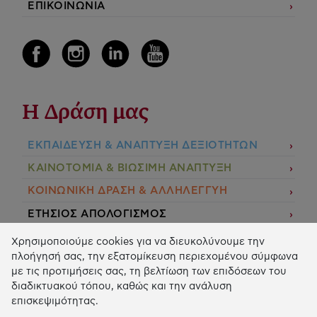
ΕΠΙΚΟΙΝΩΝΙΑ
Η Δράση μας
ΕΚΠΑIΔΕΥΣΗ & ΑΝΑΠΤΥΞΗ ΔΕΞΙΟΤΗΤΩΝ
ΚΑΙΝΟΤΟΜΙΑ & ΒΙΩΣΙΜΗ ΑΝΑΠΤΥΞΗ
ΚΟΙΝΩΝΙΚΗ ΔΡΑΣΗ & ΑΛΛΗΛΕΓΓΥΗ
ΕΤΗΣΙΟΣ ΑΠΟΛΟΓΙΣΜΟΣ
E-LIBRARY
Χρησιμοποιούμε cookies για να διευκολύνουμε την
πλοήγησή σας, την εξατομίκευση περιεχομένου σύμφωνα
ΧΡΗΜΑΤΟΔΟΤΗΣΕΙΣ
με τις προτιμήσεις σας, τη βελτίωση των επιδόσεων του
διαδικτυακού τόπου, καθώς και την ανάλυση
ΑΙΤΗΣΗ ΧΡΗΜΑΤΟΔΟΤΗΣΗΣ
επισκεψιμότητας.