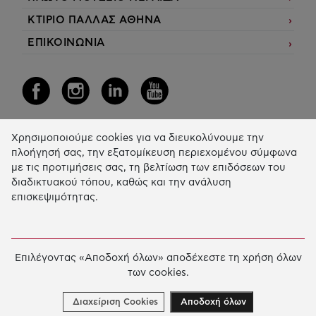
ΚΤΙΡΙΟ ΠΑΛΛΑΣ ΑΘΗΝΑ
ΕΠΙΚΟΙΝΩΝΙΑ
Χρησιμοποιούμε cookies για να διευκολύνουμε την
Η Δράση μας
πλοήγησή σας, την εξατομίκευση περιεχομένου σύμφωνα
με τις προτιμήσεις σας, τη βελτίωση των επιδόσεων του
ΕΚΠΑIΔΕΥΣΗ & ΑΝΑΠΤΥΞΗ ΔΕΞΙΟΤΗΤΩΝ
διαδικτυακού τόπου, καθώς και την ανάλυση
επισκεψιμότητας.
ΚΑΙΝΟΤΟΜΙΑ & ΒΙΩΣΙΜΗ ΑΝΑΠΤΥΞΗ
ΚΟΙΝΩΝΙΚΗ ΔΡΑΣΗ & ΑΛΛΗΛΕΓΓΥΗ
ΕΤΗΣΙΟΣ ΑΠΟΛΟΓΙΣΜΟΣ
Επιλέγοντας «Αποδοχή όλων» αποδέχεστε τη χρήση όλων
των cookies.
E-LIBRARY
ΧΡΗΜΑΤΟΔΟΤΗΣΕΙΣ
Διαχείριση Cookies
Αποδοχή όλων