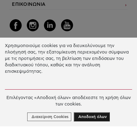
ΕΠΙΚΟΙΝΩΝΙΑ
Χρησιμοποιούμε cookies για να διευκολύνουμε την
Η Δράση μας
πλοήγησή σας, την εξατομίκευση περιεχομένου σύμφωνα
με τις προτιμήσεις σας, τη βελτίωση των επιδόσεων του
ΕΚΠΑIΔΕΥΣΗ & ΑΝΑΠΤΥΞΗ ΔΕΞΙΟΤΗΤΩΝ
διαδικτυακού τόπου, καθώς και την ανάλυση
επισκεψιμότητας.
ΚΑΙΝΟΤΟΜΙΑ & ΒΙΩΣΙΜΗ ΑΝΑΠΤΥΞΗ
ΚΟΙΝΩΝΙΚΗ ΔΡΑΣΗ & ΑΛΛΗΛΕΓΓΥΗ
ΕΤΗΣΙΟΣ ΑΠΟΛΟΓΙΣΜΟΣ
Επιλέγοντας «Αποδοχή όλων» αποδέχεστε τη χρήση όλων
των cookies.
E-LIBRARY
ΧΡΗΜΑΤΟΔΟΤΗΣΕΙΣ
Διαχείριση Cookies
Αποδοχή όλων
ΑΙΤΗΣΗ ΧΡΗΜΑΤΟΔΟΤΗΣΗΣ