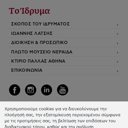
Το Ίδρυμα
ΣΚΟΠΟΣ ΤΟΥ ΙΔΡΥΜΑΤΟΣ
ΙΩΑΝΝΗΣ ΛΑΤΣΗΣ
ΔΙΟΙΚΗΣΗ & ΠΡΟΣΩΠΙΚΟ
ΠΛΩΤΟ ΜΟΥΣΕΙΟ ΝΕΡΑΙΔΑ
ΚΤΙΡΙΟ ΠΑΛΛΑΣ ΑΘΗΝΑ
ΕΠΙΚΟΙΝΩΝΙΑ
Χρησιμοποιούμε cookies για να διευκολύνουμε την
Η Δράση μας
πλοήγησή σας, την εξατομίκευση περιεχομένου σύμφωνα
με τις προτιμήσεις σας, τη βελτίωση των επιδόσεων του
ΕΚΠΑIΔΕΥΣΗ & ΑΝΑΠΤΥΞΗ ΔΕΞΙΟΤΗΤΩΝ
διαδικτυακού τόπου, καθώς και την ανάλυση