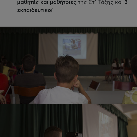
μαθητές και μαθήτριες
της Στ΄ Τάξης και
3
εκπαιδευτικοί