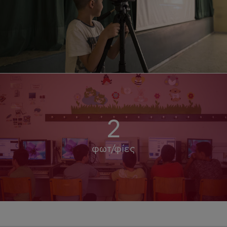
2
φωτ/φίες