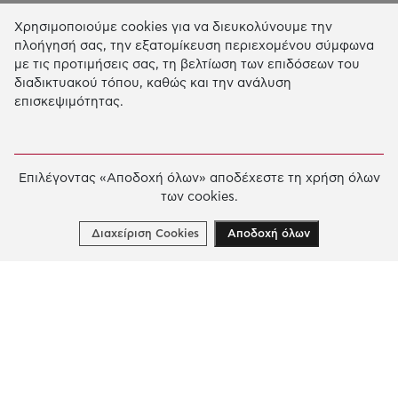
Χρησιμοποιούμε cookies για να διευκολύνουμε την
Η Δράση μας
πλοήγησή σας, την εξατομίκευση περιεχομένου σύμφωνα
με τις προτιμήσεις σας, τη βελτίωση των επιδόσεων του
ΕΚΠΑIΔΕΥΣΗ & ΑΝΑΠΤΥΞΗ ΔΕΞΙΟΤΗΤΩΝ
διαδικτυακού τόπου, καθώς και την ανάλυση
επισκεψιμότητας.
ΚΑΙΝΟΤΟΜΙΑ & ΒΙΩΣΙΜΗ ΑΝΑΠΤΥΞΗ
ΚΟΙΝΩΝΙΚΗ ΔΡΑΣΗ & ΑΛΛΗΛΕΓΓΥΗ
ΕΤΗΣΙΟΣ ΑΠΟΛΟΓΙΣΜΟΣ
Επιλέγοντας «Αποδοχή όλων» αποδέχεστε τη χρήση όλων
των cookies.
E-LIBRARY
ΧΡΗΜΑΤΟΔΟΤΗΣΕΙΣ
Διαχείριση Cookies
Αποδοχή όλων
ΑΙΤΗΣΗ ΧΡΗΜΑΤΟΔΟΤΗΣΗΣ
2026 © Κοινωφελές Ίδρυμα Ιωάννη Σ. Λάτση.
Όροι
χρήσης
-
Πολιτική Προστασίας Προσωπικών
Δεδομένων
Ρυθμίσεις Cookies