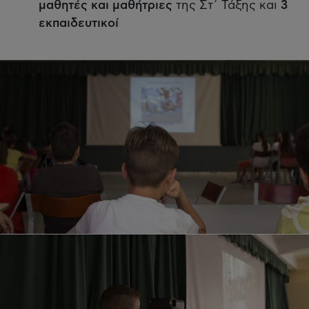
μαθητές και μαθήτριες
της Στ΄ Τάξης και
3
εκπαιδευτικοί