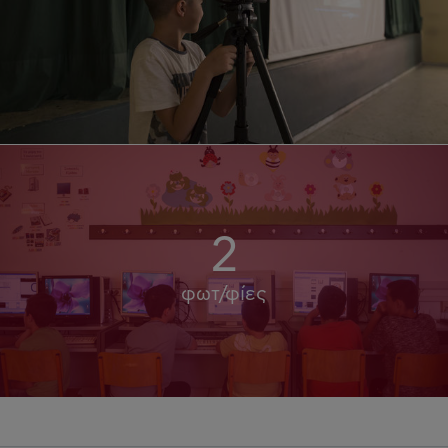
2
φωτ/φίες