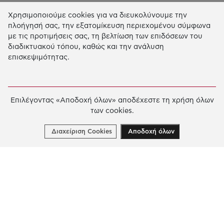
Χρησιμοποιούμε cookies για να διευκολύνουμε την
Η Δράση μας
πλοήγησή σας, την εξατομίκευση περιεχομένου σύμφωνα
με τις προτιμήσεις σας, τη βελτίωση των επιδόσεων του
ΕΚΠΑIΔΕΥΣΗ & ΑΝΑΠΤΥΞΗ ΔΕΞΙΟΤΗΤΩΝ
διαδικτυακού τόπου, καθώς και την ανάλυση
επισκεψιμότητας.
ΚΑΙΝΟΤΟΜΙΑ & ΒΙΩΣΙΜΗ ΑΝΑΠΤΥΞΗ
ΚΟΙΝΩΝΙΚΗ ΔΡΑΣΗ & ΑΛΛΗΛΕΓΓΥΗ
ΕΤΗΣΙΟΣ ΑΠΟΛΟΓΙΣΜΟΣ
Επιλέγοντας «Αποδοχή όλων» αποδέχεστε τη χρήση όλων
των cookies.
E-LIBRARY
ΧΡΗΜΑΤΟΔΟΤΗΣΕΙΣ
Διαχείριση Cookies
Αποδοχή όλων
ΑΙΤΗΣΗ ΧΡΗΜΑΤΟΔΟΤΗΣΗΣ
2026 © Κοινωφελές Ίδρυμα Ιωάννη Σ. Λάτση.
Όροι
χρήσης
-
Πολιτική Προστασίας Προσωπικών
Δεδομένων
Ρυθμίσεις Cookies