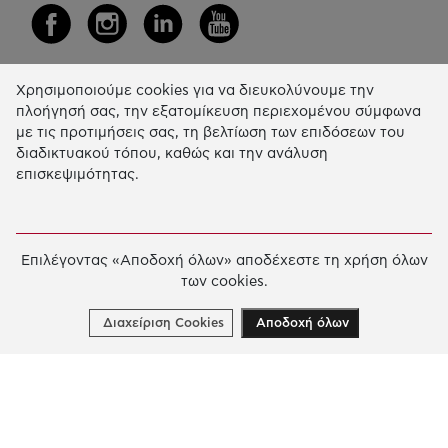
Χρησιμοποιούμε cookies για να διευκολύνουμε την
Η Δράση μας
πλοήγησή σας, την εξατομίκευση περιεχομένου σύμφωνα
με τις προτιμήσεις σας, τη βελτίωση των επιδόσεων του
ΕΚΠΑIΔΕΥΣΗ & ΑΝΑΠΤΥΞΗ ΔΕΞΙΟΤΗΤΩΝ
διαδικτυακού τόπου, καθώς και την ανάλυση
επισκεψιμότητας.
ΚΑΙΝΟΤΟΜΙΑ & ΒΙΩΣΙΜΗ ΑΝΑΠΤΥΞΗ
ΚΟΙΝΩΝΙΚΗ ΔΡΑΣΗ & ΑΛΛΗΛΕΓΓΥΗ
ΕΤΗΣΙΟΣ ΑΠΟΛΟΓΙΣΜΟΣ
Επιλέγοντας «Αποδοχή όλων» αποδέχεστε τη χρήση όλων
των cookies.
E-LIBRARY
ΧΡΗΜΑΤΟΔΟΤΗΣΕΙΣ
Διαχείριση Cookies
Αποδοχή όλων
ΑΙΤΗΣΗ ΧΡΗΜΑΤΟΔΟΤΗΣΗΣ
2026 © Κοινωφελές Ίδρυμα Ιωάννη Σ. Λάτση.
Όροι
χρήσης
-
Πολιτική Προστασίας Προσωπικών