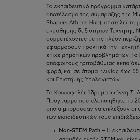
Το εκπαιδευτικό πρόγραμμα κατάρτι
αποτέλεσμα της σύμπραξης της Mic
Shapers Athens Hub), αποτελεί τ
εκμάθησης δεξιοτήτων Τεχνητής Ν
συμμετέχοντες με τις πλέον περιζ
εφαρμόσουν πρακτικά την Τεχνητή
επιχειρηματικών προβλημάτων. Το
απόφοιτους τριτοβάθμιας εκπαίδευ
φορά, και σε άτομα ηλικίας έως 5
και Επιστήμης Υπολογιστών.
Το Κοινωφελές Ίδρυμα Ιωάννη Σ. 
Πρόγραμμα που υλοποιήθηκε το 202
οποία μπορούσαν να επιλέξουν οι 
των εκπαιδευτικών τους επιδιώξεω
Non-STEM Path
– Η εκπαιδευτ
σπουδές εκτός STEM και είχε 