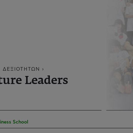
 ΔΕΞΙΟΤΗΤΩΝ ›
ure Leaders
iness School