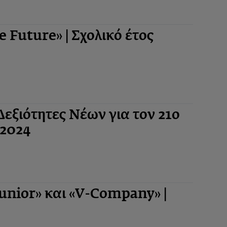
Future» | Σχολικό έτος
Δεξιότητες Νέων για τον 21ο
-2024
nior» και «V-Company» |