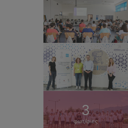
3
φωτ/φίες