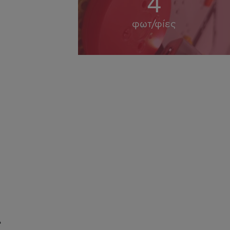
4
φωτ/φίες
»