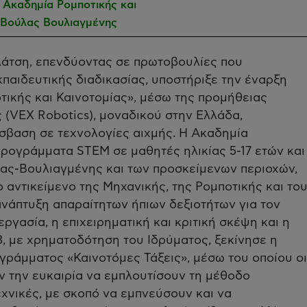
Ακαδημία Ρομποτικής και
 Βούλας Βουλιαγμένης
Λάτση, επενδύοντας σε πρωτοβουλίες που
παιδευτικής διαδικασίας, υποστήριξε την έναρξη
τικής και Καινοτομίας», μέσω της προμήθειας
(VEX Robotics), μοναδικού στην Ελλάδα,
βαση σε τεχνολογίες αιχμής. Η Ακαδημία
προγράμματα STEM σε μαθητές ηλικίας 5-17 ετών και
ς-Βουλιαγμένης και των προσκείμενων περιοχών,
ο αντικείμενο της Μηχανικής, της Ρομποτικής και το
νάπτυξη απαραίτητων ήπιων δεξιοτήτων για τον
ργασία, η επιχειρηματική και κριτική σκέψη και η
3, με χρηματοδότηση του Ιδρύματος, ξεκίνησε η
ράμματος «Καινοτόμες Τάξεις», μέσω του οποίου οι
ν την ευκαιρία να εμπλουτίσουν τη μέθοδο
εχνικές, με σκοπό να εμπνεύσουν και να