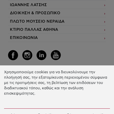
ΙΩΑΝΝΗΣ ΛΑΤΣΗΣ
ΔΙΟΙΚΗΣΗ & ΠΡΟΣΩΠΙΚΟ
ΠΛΩΤΟ ΜΟΥΣΕΙΟ ΝΕΡΑΙΔΑ
ΚΤΙΡΙΟ ΠΑΛΛΑΣ ΑΘΗΝΑ
ΕΠΙΚΟΙΝΩΝΙΑ
Χρησιμοποιούμε cookies για να διευκολύνουμε την
Η Δράση μας
πλοήγησή σας, την εξατομίκευση περιεχομένου σύμφωνα
με τις προτιμήσεις σας, τη βελτίωση των επιδόσεων του
ΕΚΠΑIΔΕΥΣΗ & ΑΝΑΠΤΥΞΗ ΔΕΞΙΟΤΗΤΩΝ
διαδικτυακού τόπου, καθώς και την ανάλυση
επισκεψιμότητας.
ΚΑΙΝΟΤΟΜΙΑ & ΒΙΩΣΙΜΗ ΑΝΑΠΤΥΞΗ
ΚΟΙΝΩΝΙΚΗ ΔΡΑΣΗ & ΑΛΛΗΛΕΓΓΥΗ
ΕΤΗΣΙΟΣ ΑΠΟΛΟΓΙΣΜΟΣ