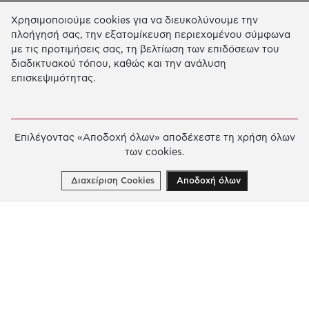
Χρησιμοποιούμε cookies για να διευκολύνουμε την
Η Δράση μας
πλοήγησή σας, την εξατομίκευση περιεχομένου σύμφωνα
με τις προτιμήσεις σας, τη βελτίωση των επιδόσεων του
ΕΚΠΑIΔΕΥΣΗ & ΑΝΑΠΤΥΞΗ ΔΕΞΙΟΤΗΤΩΝ
διαδικτυακού τόπου, καθώς και την ανάλυση
επισκεψιμότητας.
ΚΑΙΝΟΤΟΜΙΑ & ΒΙΩΣΙΜΗ ΑΝΑΠΤΥΞΗ
ΚΟΙΝΩΝΙΚΗ ΔΡΑΣΗ & ΑΛΛΗΛΕΓΓΥΗ
ΕΤΗΣΙΟΣ ΑΠΟΛΟΓΙΣΜΟΣ
Επιλέγοντας «Αποδοχή όλων» αποδέχεστε τη χρήση όλων
των cookies.
E-LIBRARY
ΧΡΗΜΑΤΟΔΟΤΗΣΕΙΣ
Διαχείριση Cookies
Αποδοχή όλων
ΑΙΤΗΣΗ ΧΡΗΜΑΤΟΔΟΤΗΣΗΣ
2026 © Κοινωφελές Ίδρυμα Ιωάννη Σ. Λάτση.
Όροι
χρήσης
-
Πολιτική Προστασίας Προσωπικών
Δεδομένων
Ρυθμίσεις Cookies