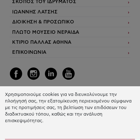
ΣΚΟΠΟΣ ΤΟΥ ΙΔΡΥΜΑΤΟΣ
ΙΩΑΝΝΗΣ ΛΑΤΣΗΣ
ΔΙΟΙΚΗΣΗ & ΠΡΟΣΩΠΙΚΟ
ΠΛΩΤΟ ΜΟΥΣΕΙΟ ΝΕΡΑΙΔΑ
ΚΤΙΡΙΟ ΠΑΛΛΑΣ ΑΘΗΝΑ
ΕΠΙΚΟΙΝΩΝΙΑ
Χρησιμοποιούμε cookies για να διευκολύνουμε την
Η Δράση μας
πλοήγησή σας, την εξατομίκευση περιεχομένου σύμφωνα
με τις προτιμήσεις σας, τη βελτίωση των επιδόσεων του
ΕΚΠΑIΔΕΥΣΗ & ΑΝΑΠΤΥΞΗ ΔΕΞΙΟΤΗΤΩΝ
διαδικτυακού τόπου, καθώς και την ανάλυση
επισκεψιμότητας.
ΚΑΙΝΟΤΟΜΙΑ & ΒΙΩΣΙΜΗ ΑΝΑΠΤΥΞΗ
ΚΟΙΝΩΝΙΚΗ ΔΡΑΣΗ & ΑΛΛΗΛΕΓΓΥΗ