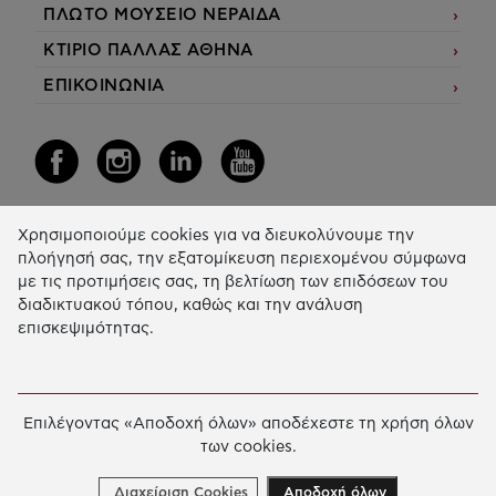
ΠΛΩΤΟ ΜΟΥΣΕΙΟ ΝΕΡΑΙΔΑ
ΚΤΙΡΙΟ ΠΑΛΛΑΣ ΑΘΗΝΑ
ΕΠΙΚΟΙΝΩΝΙΑ
Χρησιμοποιούμε cookies για να διευκολύνουμε την
Η Δράση μας
πλοήγησή σας, την εξατομίκευση περιεχομένου σύμφωνα
με τις προτιμήσεις σας, τη βελτίωση των επιδόσεων του
ΕΚΠΑIΔΕΥΣΗ & ΑΝΑΠΤΥΞΗ ΔΕΞΙΟΤΗΤΩΝ
διαδικτυακού τόπου, καθώς και την ανάλυση
επισκεψιμότητας.
ΚΑΙΝΟΤΟΜΙΑ & ΒΙΩΣΙΜΗ ΑΝΑΠΤΥΞΗ
ΚΟΙΝΩΝΙΚΗ ΔΡΑΣΗ & ΑΛΛΗΛΕΓΓΥΗ
ΕΤΗΣΙΟΣ ΑΠΟΛΟΓΙΣΜΟΣ
Επιλέγοντας «Αποδοχή όλων» αποδέχεστε τη χρήση όλων
των cookies.
E-LIBRARY
ΧΡΗΜΑΤΟΔΟΤΗΣΕΙΣ
Διαχείριση Cookies
Αποδοχή όλων