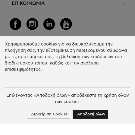
ΕΠΙΚΟΙΝΩΝΙΑ
Χρησιμοποιούμε cookies για να διευκολύνουμε την
Η Δράση μας
πλοήγησή σας, την εξατομίκευση περιεχομένου σύμφωνα
με τις προτιμήσεις σας, τη βελτίωση των επιδόσεων του
ΕΚΠΑIΔΕΥΣΗ & ΑΝΑΠΤΥΞΗ ΔΕΞΙΟΤΗΤΩΝ
διαδικτυακού τόπου, καθώς και την ανάλυση
επισκεψιμότητας.
ΚΑΙΝΟΤΟΜΙΑ & ΒΙΩΣΙΜΗ ΑΝΑΠΤΥΞΗ
ΚΟΙΝΩΝΙΚΗ ΔΡΑΣΗ & ΑΛΛΗΛΕΓΓΥΗ
ΕΤΗΣΙΟΣ ΑΠΟΛΟΓΙΣΜΟΣ
Επιλέγοντας «Αποδοχή όλων» αποδέχεστε τη χρήση όλων
των cookies.
E-LIBRARY
ΧΡΗΜΑΤΟΔΟΤΗΣΕΙΣ
Διαχείριση Cookies
Αποδοχή όλων
ΑΙΤΗΣΗ ΧΡΗΜΑΤΟΔΟΤΗΣΗΣ