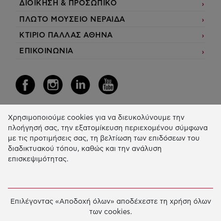
ΔΙΟΙΚΗΣΗ & ΠΡΟΣΩΠΙΚΟ
ΠΛΩΤΟ ΜΟΥΣΕΙΟ ΝΕΡΑΙΔΑ
ΚΤΙΡΙΟ ΠΑΛΛΑΣ ΑΘΗΝΑ
ΕΠΙΚΟΙΝΩΝΙΑ
Χρησιμοποιούμε cookies για να διευκολύνουμε την
Η Δράση μας
πλοήγησή σας, την εξατομίκευση περιεχομένου σύμφωνα
με τις προτιμήσεις σας, τη βελτίωση των επιδόσεων του
ΕΚΠΑIΔΕΥΣΗ & ΑΝΑΠΤΥΞΗ ΔΕΞΙΟΤΗΤΩΝ
διαδικτυακού τόπου, καθώς και την ανάλυση
επισκεψιμότητας.
ΚΑΙΝΟΤΟΜΙΑ & ΒΙΩΣΙΜΗ ΑΝΑΠΤΥΞΗ
ΚΟΙΝΩΝΙΚΗ ΔΡΑΣΗ & ΑΛΛΗΛΕΓΓΥΗ
ΕΤΗΣΙΟΣ ΑΠΟΛΟΓΙΣΜΟΣ
Επιλέγοντας «Αποδοχή όλων» αποδέχεστε τη χρήση όλων
των cookies.
E-LIBRARY