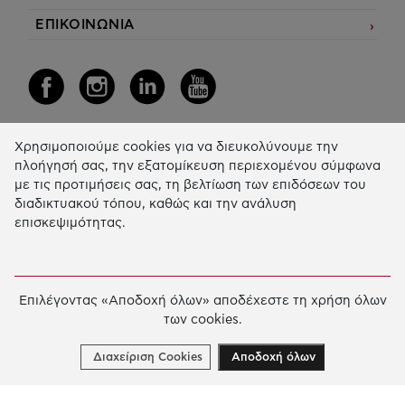
ΕΠΙΚΟΙΝΩΝΙΑ
Χρησιμοποιούμε cookies για να διευκολύνουμε την
Η Δράση μας
πλοήγησή σας, την εξατομίκευση περιεχομένου σύμφωνα
με τις προτιμήσεις σας, τη βελτίωση των επιδόσεων του
ΕΚΠΑIΔΕΥΣΗ & ΑΝΑΠΤΥΞΗ ΔΕΞΙΟΤΗΤΩΝ
διαδικτυακού τόπου, καθώς και την ανάλυση
επισκεψιμότητας.
ΚΑΙΝΟΤΟΜΙΑ & ΒΙΩΣΙΜΗ ΑΝΑΠΤΥΞΗ
ΚΟΙΝΩΝΙΚΗ ΔΡΑΣΗ & ΑΛΛΗΛΕΓΓΥΗ
ΕΤΗΣΙΟΣ ΑΠΟΛΟΓΙΣΜΟΣ
Επιλέγοντας «Αποδοχή όλων» αποδέχεστε τη χρήση όλων
των cookies.
E-LIBRARY
ΧΡΗΜΑΤΟΔΟΤΗΣΕΙΣ
Διαχείριση Cookies
Αποδοχή όλων
ΑΙΤΗΣΗ ΧΡΗΜΑΤΟΔΟΤΗΣΗΣ