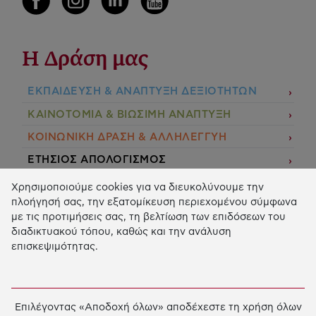
Η Δράση μας
ΕΚΠΑIΔΕΥΣΗ & ΑΝΑΠΤΥΞΗ ΔΕΞΙΟΤΗΤΩΝ
ΚΑΙΝΟΤΟΜΙΑ & ΒΙΩΣΙΜΗ ΑΝΑΠΤΥΞΗ
ΚΟΙΝΩΝΙΚΗ ΔΡΑΣΗ & ΑΛΛΗΛΕΓΓΥΗ
ΕΤΗΣΙΟΣ ΑΠΟΛΟΓΙΣΜΟΣ
E-LIBRARY
Χρησιμοποιούμε cookies για να διευκολύνουμε την
πλοήγησή σας, την εξατομίκευση περιεχομένου σύμφωνα
ΧΡΗΜΑΤΟΔΟΤΗΣΕΙΣ
με τις προτιμήσεις σας, τη βελτίωση των επιδόσεων του
διαδικτυακού τόπου, καθώς και την ανάλυση
ΑΙΤΗΣΗ ΧΡΗΜΑΤΟΔΟΤΗΣΗΣ
επισκεψιμότητας.
2026 © Κοινωφελές Ίδρυμα Ιωάννη Σ. Λάτση.
Όροι
χρήσης
-
Πολιτική Προστασίας Προσωπικών
Επιλέγοντας «Αποδοχή όλων» αποδέχεστε τη χρήση όλων
Δεδομένων