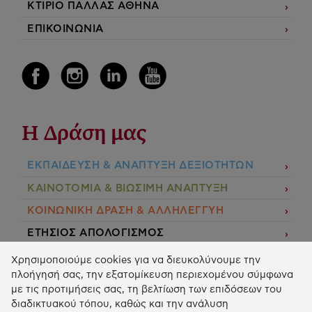
ΚΤΙΡΙΟ ΠΑΛΛΑΣ ΑΘΗΝΑ
ΕΠΙΚΟΙΝΩΝΙΑ
Η Δράση μας
ΕΚΠΑIΔΕΥΣΗ & ΑΝΑΠΤΥΞΗ ΔΕΞΙΟΤΗΤΩΝ
ΚΑΙΝΟΤΟΜΙΑ & ΒΙΩΣΙΜΗ ΑΝΑΠΤΥΞΗ
ΚΟΙΝΩΝΙΚΗ ΔΡΑΣΗ & ΑΛΛΗΛΕΓΓΥΗ
ΕΤΗΣΙΟΣ ΑΠΟΛΟΓΙΣΜΟΣ
E-LIBRARY
Χρησιμοποιούμε cookies για να διευκολύνουμε την
πλοήγησή σας, την εξατομίκευση περιεχομένου σύμφωνα
ΧΡΗΜΑΤΟΔΟΤΗΣΕΙΣ
με τις προτιμήσεις σας, τη βελτίωση των επιδόσεων του
διαδικτυακού τόπου, καθώς και την ανάλυση
ΑΙΤΗΣΗ ΧΡΗΜΑΤΟΔΟΤΗΣΗΣ