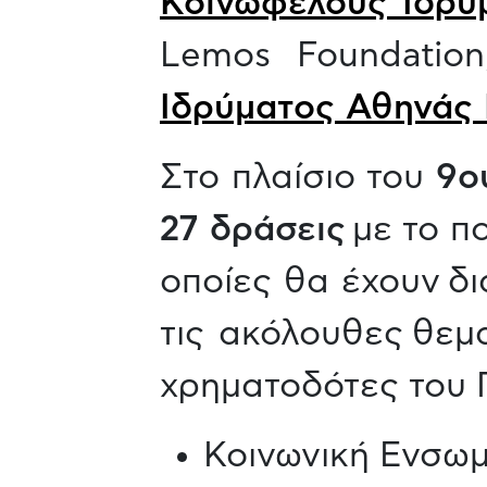
Κοινωφελούς Ιδρύ
Lemos Foundatio
Ιδρύματος Αθηνάς 
Στο πλαίσιο του
9ο
27 δράσεις
με το π
οποίες θα έχουν δι
τις ακόλουθες θεμ
χρηματοδότες του 
Κοινωνική Ενσω