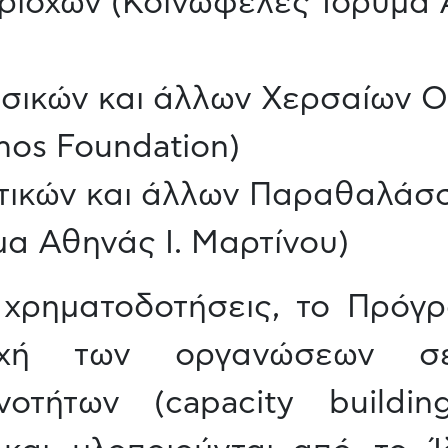
ριοχών (Κοινωφελές Ίδρυμα 
σικών και άλλων Χερσαίων 
mos Foundation)
τικών και άλλων Παραθαλάσσ
μα Αθηνάς Ι. Μαρτίνου)
 χρηματοδοτήσεις, το Πρόγρ
χή των οργανώσεων σε
οτήτων (capacity buildi