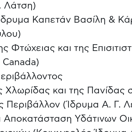
. Λάτση)
 (Ίδρυμα Καπετάν Βασίλη & Κ
λου)
ς Φτώχειας και της Επισιτιστ
ve Canada)
Περιβάλλοντος
 Χλωρίδας και της Πανίδας 
 Περιβάλλον (Ίδρυμα Α. Γ. Λ
ι Αποκατάσταση Υδάτινων Οι