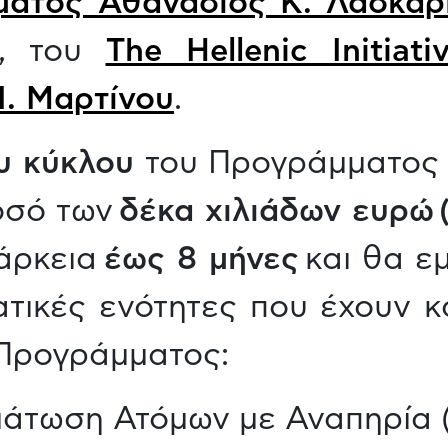
ματος Αθανάσιος Κ. Λασκαρ
n, του
The Hellenic Initiat
Ι. Μαρτίνου
.
υ κύκλου
του Προγράμματος 
οσό των
δέκα χιλιάδων ευρώ 
άρκεια
έως 8 μήνες
και θα ε
ατικές ενότητες που έχουν κ
Προγράμματος:
μάτωση Ατόμων με Αναπηρία 