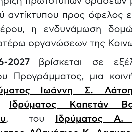
τήριξη πρωτότυπων δράσεων 
ού αντίκτυπου προς όφελος 
τέρου, η ενδυνάμωση δομώ
ωτέρω οργανώσεων της Κοινω
6-2027
βρίσκεται σε εξέλ
υ Προγράμματος, μια κοιν
ρύματος Ιωάννη Σ. Λάτσ
ου
Ιδρύματος Καπετάν Β
ου
, του
Ιδρύματος Α.