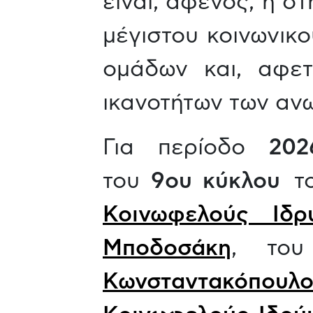
είναι, αφενός, η σ
μέγιστου κοινωνικ
ομάδων και, αφε
ικανοτήτων των αν
Για περίοδο
202
του
9ου κύκλου
το
Κοινωφελούς Ιδ
Μποδοσάκη
, τ
Κωνσταντακόπουλ