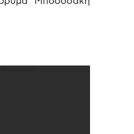
 Ίδρυμα Μποδοσάκη
θα εμφανιστεί.