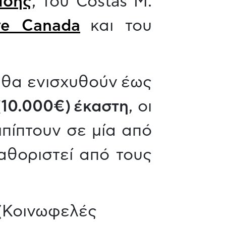
ίδης
, του Costas M.
ive Canada
και του
θα ενισχυθούν έως
(10.000€) έκαστη
, οι
μπίπτουν σε μία από
αθοριστεί από τους
(Κοινωφελές