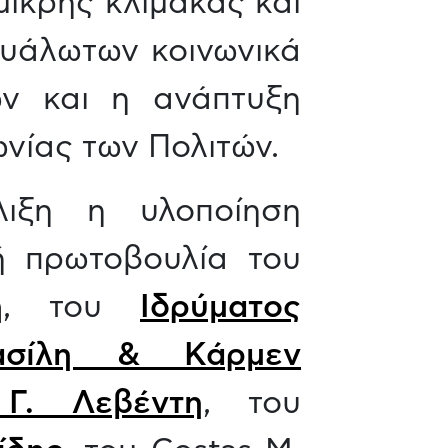
μικρής κλίμακας και
ευάλωτων κοινωνικά
ν και η ανάπτυξη
νίας των Πολιτών.
ιξη η υλοποίηση
ή πρωτοβουλία του
η
, του
Ιδρύματος
ασίλη & Κάρμεν
 Γ. Λεβέντη
, του