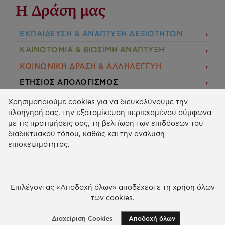
Η Δράση μας
ΕΚΠΑIΔΕΥΣΗ & ΑΝΑΠΤΥΞΗ ΔΕΞΙΟΤΗΤΩΝ
ΚΑΙΝΟΤΟΜΙΑ & ΒΙΩΣΙΜΗ ΑΝΑΠΤΥΞΗ
ΚΟΙΝΩΝΙΚΗ ΔΡΑΣΗ & ΑΛΛΗΛΕΓΓΥΗ
ΕΤΗΣΙΟΣ ΑΠΟΛΟΓΙΣΜΟΣ
E-LIBRARY
Χρησιμοποιούμε cookies για να διευκολύνουμε την
πλοήγησή σας, την εξατομίκευση περιεχομένου σύμφωνα
ΧΡΗΜΑΤΟΔΟΤΗΣΕΙΣ
με τις προτιμήσεις σας, τη βελτίωση των επιδόσεων του
διαδικτυακού τόπου, καθώς και την ανάλυση
ΑΙΤΗΣΗ ΧΡΗΜΑΤΟΔΟΤΗΣΗΣ
επισκεψιμότητας.
2026 © Κοινωφελές Ίδρυμα Ιωάννη Σ. Λάτση.
Όροι
χρήσης
-
Πολιτική Προστασίας Προσωπικών
Επιλέγοντας «Αποδοχή όλων» αποδέχεστε τη χρήση όλων
Δεδομένων
των cookies.
Ρυθμίσεις Cookies
Created by
Cantaloop
Διαχείριση Cookies
Αποδοχή όλων