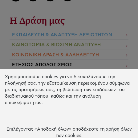
Η Δράση μας
ΕΚΠΑIΔΕΥΣΗ & ΑΝΑΠΤΥΞΗ ΔΕΞΙΟΤΗΤΩΝ
ΚΑΙΝΟΤΟΜΙΑ & ΒΙΩΣΙΜΗ ΑΝΑΠΤΥΞΗ
ΚΟΙΝΩΝΙΚΗ ΔΡΑΣΗ & ΑΛΛΗΛΕΓΓΥΗ
ΕΤΗΣΙΟΣ ΑΠΟΛΟΓΙΣΜΟΣ
E-LIBRARY
Χρησιμοποιούμε cookies για να διευκολύνουμε την
πλοήγησή σας, την εξατομίκευση περιεχομένου σύμφωνα
ΧΡΗΜΑΤΟΔΟΤΗΣΕΙΣ
με τις προτιμήσεις σας, τη βελτίωση των επιδόσεων του
διαδικτυακού τόπου, καθώς και την ανάλυση
ΑΙΤΗΣΗ ΧΡΗΜΑΤΟΔΟΤΗΣΗΣ
επισκεψιμότητας.
2026 © Κοινωφελές Ίδρυμα Ιωάννη Σ. Λάτση.
Όροι
χρήσης
-
Πολιτική Προστασίας Προσωπικών
Επιλέγοντας «Αποδοχή όλων» αποδέχεστε τη χρήση όλων
Δεδομένων
των cookies.
Ρυθμίσεις Cookies