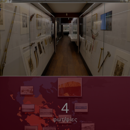
4
φωτ/φίες