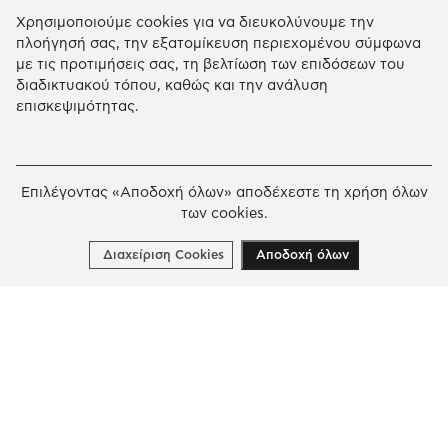
Χρησιμοποιούμε cookies για να διευκολύνουμε την
Η Δράση μας
πλοήγησή σας, την εξατομίκευση περιεχομένου σύμφωνα
με τις προτιμήσεις σας, τη βελτίωση των επιδόσεων του
ΕΚΠΑIΔΕΥΣΗ & ΑΝΑΠΤΥΞΗ ΔΕΞΙΟΤΗΤΩΝ
διαδικτυακού τόπου, καθώς και την ανάλυση
επισκεψιμότητας.
ΚΑΙΝΟΤΟΜΙΑ & ΒΙΩΣΙΜΗ ΑΝΑΠΤΥΞΗ
ΚΟΙΝΩΝΙΚΗ ΔΡΑΣΗ & ΑΛΛΗΛΕΓΓΥΗ
ΕΤΗΣΙΟΣ ΑΠΟΛΟΓΙΣΜΟΣ
Επιλέγοντας «Αποδοχή όλων» αποδέχεστε τη χρήση όλων
των cookies.
E-LIBRARY
ΧΡΗΜΑΤΟΔΟΤΗΣΕΙΣ
Διαχείριση Cookies
Αποδοχή όλων
ΑΙΤΗΣΗ ΧΡΗΜΑΤΟΔΟΤΗΣΗΣ
2026 © Κοινωφελές Ίδρυμα Ιωάννη Σ. Λάτση.
Όροι
χρήσης
-
Πολιτική Προστασίας Προσωπικών
Δεδομένων
Ρυθμίσεις Cookies
Created by
Cantaloop