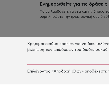
Ενημερωθείτε για τις δράσεις
Για να λαμβάνετε τα νέα και τις δημόσιε
συμπληρώστε την ηλεκτρονική σας διεύ
Χρησιμοποιούμε cookies για να διευκολύνο
βελτίωση των επιδόσεων του διαδικτυακού 
Επιλέγοντας «Αποδοχή όλων» αποδέχεστε τ
Γραφείο Αθηνών
Κτίριο Παλλάς Αθηνά
Ξενίας 4, 14562 Κηφισιά
Τηλ. +30-210-628-2888