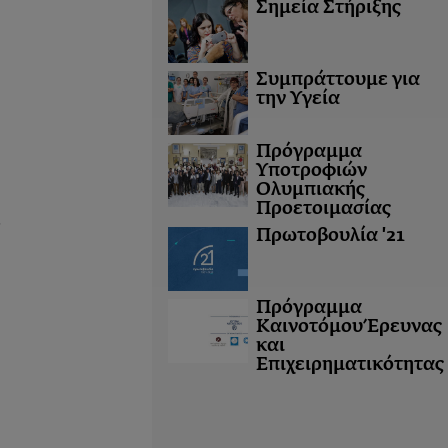
Σημεία Στήριξης
Συμπράττουμε για
την Υγεία
Πρόγραμμα
Υποτροφιών
Ολυμπιακής
Προετοιμασίας
.
Πρωτοβουλία '21
Πρόγραμμα
Καινοτόμου Έρευνας
και
Επιχειρηματικότητας