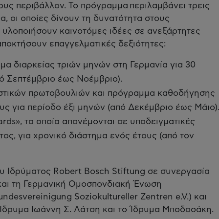
τους περιβάλλον. Το πρόγραμμα περιλαμβάνει τρεις
α, οι οποίες δίνουν τη δυνατότητα στους
υλοποιήσουν καινοτόμες ιδέες σε ανεξάρτητες
 αποκτήσουν επαγγελματικές δεξιότητες:
μα διαρκείας τριών μηνών στη Γερμανία για 30
ό Σεπτέμβριο έως Νοέμβριο).
τιστικών πρωτοβουλιών και πρόγραμμα καθοδήγησης
υς για περίοδο έξι μηνών (από Δεκέμβριο έως Μάιο)
ards», τα οποία απονέμονται σε υποδειγματικές
ς, για χρονικό διάστημα ενός έτους (από τον
υ Ιδρύματος Robert Bosch Stiftung σε συνεργασία
i και τη Γερμανική Ομοσπονδιακή Ένωση
desvereinigung Soziokultureller Zentren e.V.) και
Ίδρυμα Ιωάννη Σ. Λάτση και το Ίδρυμα Μποδοσάκη.