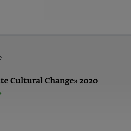
e
e Cultural Change» 2020
e”