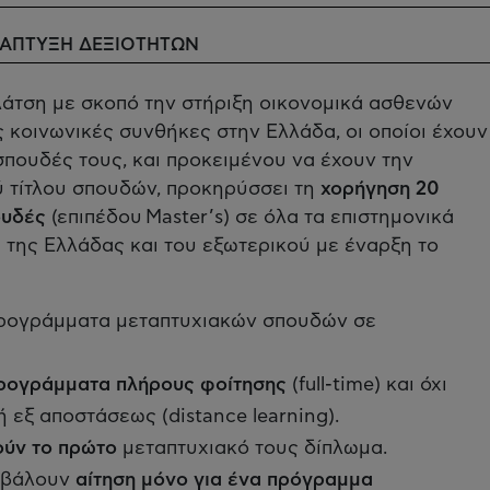
ΝΑΠΤΥΞΗ ΔΕΞΙΟΤΗΤΩΝ
Λάτση με σκοπό την στήριξη οικονομικά ασθενών
 κοινωνικές συνθήκες στην Ελλάδα, οι οποίοι έχουν
σπουδές τους, και προκειμένου να έχουν την
ύ τίτλου σπουδών, προκηρύσσει τη
χορήγηση 20
ουδές
(επιπέδου Master’s) σε όλα τα επιστημονικά
α της Ελλάδας και του εξωτερικού με έναρξη το
α προγράμματα μεταπτυχιακών σπουδών σε
ρογράμματα πλήρους φοίτησης
(full-time) και όχι
ή εξ αποστάσεως (distance learning).
ούν το πρώτο
μεταπτυχιακό τους δίπλωμα.
οβάλουν
αίτηση μόνο για ένα πρόγραμμα