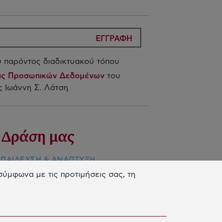
ΕΓΓΡΑΦΗ
 παρόντος διαδικτυακού τόπου
ίας Προσωπικών Δεδομένων
του
 Ιωάννη Σ. Λάτση
 Δράση μας
ΠΑIΔΕΥΣΗ & ΑΝΑΠΤΥΞΗ
ΕΞΙΟΤΗΤΩΝ
ύμφωνα με τις προτιμήσεις σας, τη
ΙΝΟΤΟΜΙΑ & ΒΙΩΣΙΜΗ ΑΝΑΠΤΥΞΗ
ΙΝΩΝΙΚΗ ΔΡΑΣΗ & ΑΛΛΗΛΕΓΓΥΗ
ΗΣΙΟΣ ΑΠΟΛΟΓΙΣΜΟΣ