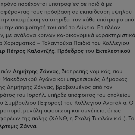
χρόνο παρέχονται υποτροφίες σε παιδιά με
ροσφέροντας τους πρόσβαση σε εκπαίδευση υψηλού
ι την υποχρέωση να στηρίξει τον κάθε υπότροφο από
αι την αποφοίτησή του από το Λύκειο. Επιπλέον
ν, με ανάλογα κοινωνικο-οικονομικά χαρακτηριστικ
ια Χαρισματικά – Ταλαντούχα Παιδιά του Κολλεγίου
Δρ Πέτρος Καλαντζής, Πρόεδρος
του
Εκτελεστικού
λιπών
Δημήτρης Ζάννας
, διαπρεπής νομικός, που
υ Μακεδονικού Αγώνα και υπηρεσιακός Δήμαρχος
δης Δημήτρης Ζάννας, βραβευμένος από τον
ράτος του Ισραήλ, υπήρξε απόφοιτος του σχολείου
κού Συμβουλίου (Έφορος) του Κολλεγίου Ανατόλια. Ο
αματισμό, μεγάλη αφοσίωση και συνέπεια, όπως
φορέων της πόλης (ΧΑΝΘ, η Σχολή Τυφλών κ.ά..). Το
Άρτεμις Ζάννα
.