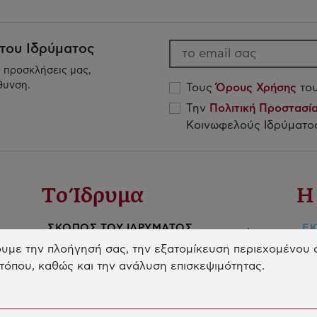
 του Ιδρύματος
ς προσκλήσεις μας,
θυνση.
Τους
Όρους Χρήσης
του
Την
Πολιτική Προστασ
Κοινωφελούς Ιδρύματος
Το Ίδρυμα
Η
ΣΚΟΠΟΣ ΤΟΥ ΙΔΡΥΜΑΤΟΣ
ΕΚ
Δ
υμε την πλοήγησή σας, την εξατομίκευση περιεχομένου σ
ΙΩΑΝΝΗΣ ΛΑΤΣΗΣ
ΚΑ
τόπου, καθώς και την ανάλυση επισκεψιμότητας.
ΔΙΟΙΚΗΣΗ & ΠΡΟΣΩΠΙΚΟ
ΚΟ
ΠΛΩΤΟ ΜΟΥΣΕΙΟ ΝΕΡΑΙΔΑ
ΕΤ