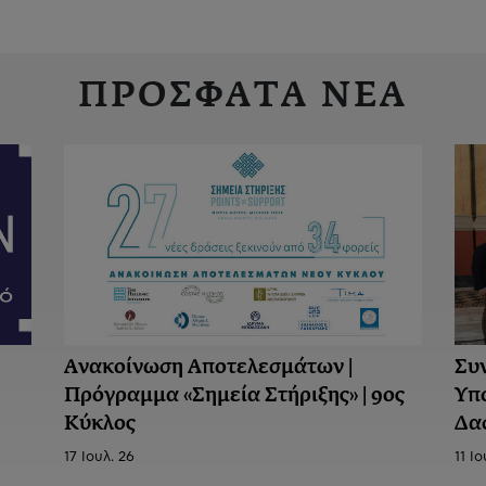
ΠΡΟΣΦΑΤΑ ΝΕΑ
Ανακοίνωση Aποτελεσμάτων |
Συ
Πρόγραμμα «Σημεία Στήριξης» | 9ος
Υπ
Κύκλος
Δα
17 Ιουλ. 26
11 Ιο