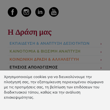
Η Δράση μας
ΕΚΠΑIΔΕΥΣΗ & ΑΝΑΠΤΥΞΗ ΔΕΞΙΟΤΗΤΩΝ
ΚΑΙΝΟΤΟΜΙΑ & ΒΙΩΣΙΜΗ ΑΝΑΠΤΥΞΗ
ΚΟΙΝΩΝΙΚΗ ΔΡΑΣΗ & ΑΛΛΗΛΕΓΓΥΗ
ΕΤΗΣΙΟΣ ΑΠΟΛΟΓΙΣΜΟΣ
E-LIBRARY
Χρησιμοποιούμε cookies για να διευκολύνουμε την
πλοήγησή σας, την εξατομίκευση περιεχομένου σύμφωνα
ΧΡΗΜΑΤΟΔΟΤΗΣΕΙΣ
με τις προτιμήσεις σας, τη βελτίωση των επιδόσεων του
διαδικτυακού τόπου, καθώς και την ανάλυση
ΑΙΤΗΣΗ ΧΡΗΜΑΤΟΔΟΤΗΣΗΣ
επισκεψιμότητας.
2026 © Κοινωφελές Ίδρυμα Ιωάννη Σ. Λάτση.
Όροι