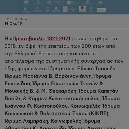
ΗΜΕΡΟΜΗΝΙΑ
14 Οκτ. 19
Η «
Πρωτοβουλία 1821-2021
» συγκροτήθηκε το
2018, εν όψει της επετείου των 200 ετών από
την Ελληνική Επανάσταση και είναι το
αποτέλεσμα της συστηματικής συνεργασίας των
εξής φορέων και Ιδρυμάτων:
Εθνική Τράπεζα
,
Ίδρυμα Μαριάννα Β. Βαρδινογιάννη
,
Ίδρυμα
Ευγενίδου
,
Ίδρυμα Εικαστικών Τεχνών &
Μουσικής Β. & Μ. Θεοχαράκη
,
Ίδρυμα Καπετάν
Βασίλη & Κάρμεν Κωνσταντακόπουλου
,
Ίδρυμα
Ιωάννου Φ. Κωστοπούλου
,
Κοινωφελές Ίδρυμα
Κοινωνικού & Πολιτιστικού Έργου (ΚΙΚΠΕ)
,
Ίδρυμα Λαμπράκη
,
Κοινωφελές Ίδρυμα
Αθανασίου Κ. Λασκαρίδη
,
Ίδρυμα Αικατερίνης