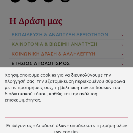
Η Δράση μας
ΕΚΠΑIΔΕΥΣΗ & ΑΝΑΠΤΥΞΗ ΔΕΞΙΟΤΗΤΩΝ
ΚΑΙΝΟΤΟΜΙΑ & ΒΙΩΣΙΜΗ ΑΝΑΠΤΥΞΗ
ΚΟΙΝΩΝΙΚΗ ΔΡΑΣΗ & ΑΛΛΗΛΕΓΓΥΗ
ΕΤΗΣΙΟΣ ΑΠΟΛΟΓΙΣΜΟΣ
E-LIBRARY
Χρησιμοποιούμε cookies για να διευκολύνουμε την
πλοήγησή σας, την εξατομίκευση περιεχομένου σύμφωνα
ΧΡΗΜΑΤΟΔΟΤΗΣΕΙΣ
με τις προτιμήσεις σας, τη βελτίωση των επιδόσεων του
διαδικτυακού τόπου, καθώς και την ανάλυση
ΑΙΤΗΣΗ ΧΡΗΜΑΤΟΔΟΤΗΣΗΣ
επισκεψιμότητας.
2026 © Κοινωφελές Ίδρυμα Ιωάννη Σ. Λάτση.
Όροι
χρήσης
-
Πολιτική Προστασίας Προσωπικών
Επιλέγοντας «Αποδοχή όλων» αποδέχεστε τη χρήση όλων
Δεδομένων
των cookies.