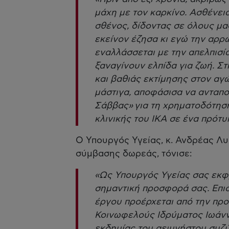
μάχη με τον καρκίνο. Ασθένεια
σθένος, δίδοντας σε όλους μα
εκείνον έζησα κι εγώ την αρρώ
εναλλάσσεται με την απελπισία
ξαναγίνουν ελπίδα για ζωή. Σ
και βαθιάς εκτίμησης στον α
μάστιγα, αποφάσισα να ανταπο
Σάββας» για τη χρηματοδότησ
κλινικής του ΙΚΑ σε ένα πρότ
Ο Υπουργός Υγείας, κ. Ανδρέας Λυ
σύμβασης δωρεάς, τόνισε:
«Ως Υπουργός Υγείας σας εκφ
σημαντική προσφορά σας. Επι
έργου προέρχεται από την προσ
Κοινωφελούς Ιδρύματος Ιωάννη
εκδημίας του αειμνήστου συζ