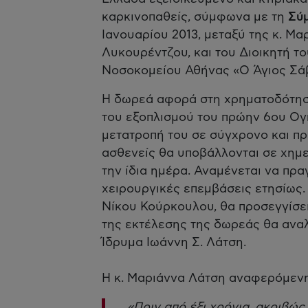
καρκινοπαθείς, σύμφωνα με τη
Σύ
Ιανουαρίου 2013, μεταξύ της κ. Μα
Λυκουρέντζου, και του Διοικητή τ
Νοσοκομείου Αθήνας «Ο Άγιος Σάβ
Η δωρεά αφορά στη χρηματοδότηση
του εξοπλισμού του πρώην 6ου Ογ
μετατροπή του σε σύγχρονο και π
ασθενείς θα υποβάλλονται σε χημε
την ίδια ημέρα. Αναμένεται να πρ
χειρουργικές επεμβάσεις ετησίως.
Νίκου Κούρκουλου, θα προσεγγίσει
της εκτέλεσης της δωρεάς θα ανα
Ίδρυμα Ιωάννη Σ. Λάτση.
Η κ. Μαριάννα Λάτση αναφερόμεν
«Πριν από έξι χρόνια, ακριβώς