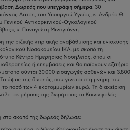
μβαση Δωρεάς που υπεγράφη σήμερα
, 30
ριάννας Λάτση, του Υπουργού Υγείας, κ. Ανδρέα Θ.
ου Γενικού Αντικαρκινικού-Ογκολογικού
βας», κ. Παναγιώτη Μινογιάννη.
 της ριζικής κτιριακής αναβάθμισης και ενίσχυσης
κολογικού Νοσοκομείου ΙΚΑ, με σκοπό τη
ρότυπο Κέντρο Ημερήσιας Νοσηλείας, όπου οι
ιοθεραπείες ή επεμβάσεις και θα παίρνουν εξιτήριο
αγματοποιούνται 30.000 εισαγωγές ασθενών και 3.80
 Το ύψος της δωρεάς, που γίνεται στη μνήμη του
 το ποσό των 4 εκατομμυρίων ευρώ. Τη διαχείριση
λάβει εκ μέρους της δωρήτριας το Κοινωφελές
η στο σκοπό της δωρεάς δήλωσε:
 τέτοια ημέρα, ο Νίκος Κούρκουλος έχασε την άνιση