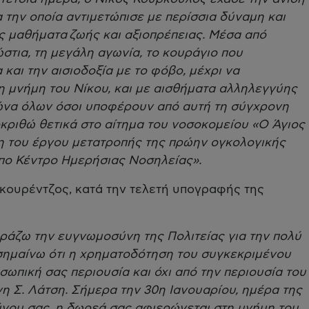
 την οποία αντιμετώπισε με περίσσια δύναμη και
ς μαθήματα ζωής και αξιοπρέπειας. Μέσα από
στια, τη μεγάλη αγωνία, το κουράγιο που
 και την αισιοδοξία με το φόβο, μέχρι να
τη μνήμη του Νίκου, και με αισθήματα αλληλεγγύης
γώνα όλων όσοι υποφέρουν από αυτή τη σύγχρονη
κριθώ θετικά στο αίτημα του νοσοκομείου «Ο Άγιος
η του έργου μετατροπής της πρώην ογκολογικής
υπο Κέντρο Ημερήσιας Νοσηλείας».
κουρέντζος, κατά την τελετή υπογραφής της
ράζω την ευγνωμοσύνη της Πολιτείας για την πολύ
σημαίνω ότι η χρηματοδότηση του συγκεκριμένου
ωπική σας περιουσία και όχι από την περιουσία του
 Σ. Λάτση. Σήμερα την 30η Ιανουαρίου, ημέρα της
ύγου σας, η δωρεά σας αφιερώνεται στη μνήμη του