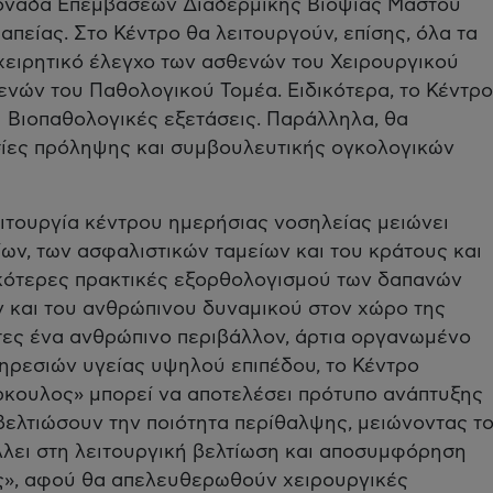
ονάδα Επεμβάσεων Διαδερμικής Βιοψίας Μαστού
πείας. Στο Κέντρο θα λειτουργούν, επίσης, όλα τα
χειρητικό έλεγχο των ασθενών του Χειρουργικού
ενών του Παθολογικού Τομέα. Ειδικότερα, το Κέντρο
ι Βιοπαθολογικές εξετάσεις. Παράλληλα, θα
σίες πρόληψης και συμβουλευτικής ογκολογικών
ειτουργία κέντρου ημερήσιας νοσηλείας μειώνει
ων, των ασφαλιστικών ταμείων και του κράτους και
ικότερες πρακτικές εξορθολογισμού των δαπανών
ν και του ανθρώπινου δυναμικού στον χώρο της
τες ένα ανθρώπινο περιβάλλον, άρτια οργανωμένο
πηρεσιών υγείας υψηλού επιπέδου, το Κέντρο
κουλος» μπορεί να αποτελέσει πρότυπο ανάπτυξης
ελτιώσουν την ποιότητα περίθαλψης, μειώνοντας τ
λλει στη λειτουργική βελτίωση και αποσυμφόρηση
ς», αφού θα απελευθερωθούν χειρουργικές