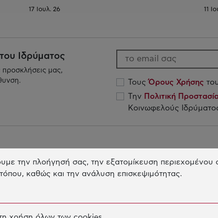
17 Ιουλ. 26
11 Ιο
 του Ιδρύματος
ς προσκλήσεις μας,
θυνση.
Τους
Όρους Χρήσης
του
Την
Πολιτική Προστασ
Κοινωφελούς Ιδρύματος
Το Ίδρυμα
Η
υμε την πλοήγησή σας, την εξατομίκευση περιεχομένου σ
τόπου, καθώς και την ανάλυση επισκεψιμότητας.
ΣΚΟΠΟΣ ΤΟΥ ΙΔΡΥΜΑΤΟΣ
ΕΚ
Δ
ΙΩΑΝΝΗΣ ΛΑΤΣΗΣ
ΚΑ
ΔΙΟΙΚΗΣΗ & ΠΡΟΣΩΠΙΚΟ
η χρήση όλων των cookies.