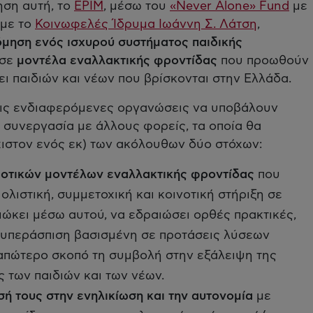
ση αυτή, το
EPIM
, μέσω του
«Never Alone» Fund
με
 με το
Κοινωφελές Ίδρυμα Ιωάννη Σ. Λάτση
,
όμηση ενός ισχυρού συστήματος παιδικής
 σε
μοντέλα
εναλλακτικής φροντίδας
που προωθούν
ει παιδιών και νέων που βρίσκονται στην Ελλάδα.
ί τις ενδιαφερόμενες οργανώσεις να υποβάλουν
 συνεργασία με άλλους φορείς, τα οποία θα
ιστον ενός εκ) των ακόλουθων δύο στόχων:
οιοτικών μοντέλων εναλλακτικής φροντίδας
που
λιστική, συμμετοχική και κοινοτική στήριξη σε
διώκει μέσω αυτού, να εδραιώσει ορθές πρακτικές,
 υπεράσπιση βασισμένη σε προτάσεις λύσεων
 απώτερο σκοπό τη συμβολή στην εξάλειψη της
 των παιδιών και των νέων.
ή τους στην ενηλικίωση και την αυτονομία
με