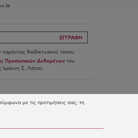
υν. 26
ΕΓΓΡΑΦΗ
 παρόντος διαδικτυακού τόπου
ίας Προσωπικών Δεδομένων
του
 Ιωάννη Σ. Λάτση
 Δράση μας
ύμφωνα με τις προτιμήσεις σας, τη
ΠΑIΔΕΥΣΗ & ΑΝΑΠΤΥΞΗ
ΕΞΙΟΤΗΤΩΝ
ΙΝΟΤΟΜΙΑ & ΒΙΩΣΙΜΗ ΑΝΑΠΤΥΞΗ