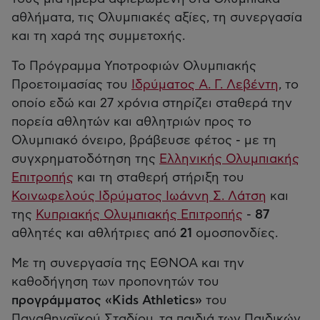
αθλήματα, τις Ολυμπιακές αξίες, τη συνεργασία
και τη χαρά της συμμετοχής.
Το Πρόγραμμα Υποτροφιών Ολυμπιακής
Προετοιμασίας του
Ιδρύματος Α. Γ. Λεβέντη
, το
οποίο εδώ και 27 χρόνια στηρίζει σταθερά την
πορεία αθλητών και αθλητριών προς το
Ολυμπιακό όνειρο, βράβευσε φέτος - με τη
συγχρηματοδότηση της
Ελληνικής Ολυμπιακής
Επιτροπής
και τη σταθερή στήριξη του
Κοινωφελούς Ιδρύματος Ιωάννη Σ. Λάτση
και
της
Κυπριακής Ολυμπιακής Επιτροπής
-
87
αθλητές και αθλήτριες από
21
ομοσπονδίες.
Με τη συνεργασία της ΕΘΝΟΑ και την
καθοδήγηση των προπονητών του
προγράμματος «Kids Athletics»
του
Παναθηναϊκού Σταδίου, τα παιδιά των Παιδικών