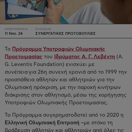
ΗΜΕΡΟΜΗΝΙΑ
ΠΥΛΩΝΑΣ
11 Νοε. 24
ΣΥΝΕΡΓΑΤΙΚΕΣ ΠΡΩΤΟΒΟΥΛΙΕΣ
Το
Πρόγραμμα Υποτροφιών Ολυμπιακής
Προετοιμασίας
του
Ιδρύματος Α. Γ. Λεβέντη
(A.
G. Leventis Foundation) ενισχύει με
συνέπεια για 26η συνεχή χρονιά
από το 1999 την
προσπάθεια αθλητών και αθλητριών για την
Ολυμπιακή πρόκριση, με την παροχή κινήτρων
διάκρισης στον αθλητισμό, μέσω της χορήγησης
Υποτροφιών Ολυμπιακής Προετοιμασίας.
Το Πρόγραμμα συγχρηματοδοτεί από το 2020 η
Ελληνική Ολυμπιακή Επιτροπή
–με στόχο τη
βράβευση αθλητών και αθλητριών από όλες τις