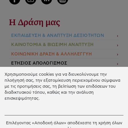
Η Δράση μας
ΕΚΠΑIΔΕΥΣΗ & ΑΝΑΠΤΥΞΗ ΔΕΞΙΟΤΗΤΩΝ
ΚΑΙΝΟΤΟΜΙΑ & ΒΙΩΣΙΜΗ ΑΝΑΠΤΥΞΗ
ΚΟΙΝΩΝΙΚΗ ΔΡΑΣΗ & ΑΛΛΗΛΕΓΓΥΗ
ΕΤΗΣΙΟΣ ΑΠΟΛΟΓΙΣΜΟΣ
E-LIBRARY
Χρησιμοποιούμε cookies για να διευκολύνουμε την
πλοήγησή σας, την εξατομίκευση περιεχομένου σύμφωνα
ΧΡΗΜΑΤΟΔΟΤΗΣΕΙΣ
με τις προτιμήσεις σας, τη βελτίωση των επιδόσεων του
διαδικτυακού τόπου, καθώς και την ανάλυση
ΑΙΤΗΣΗ ΧΡΗΜΑΤΟΔΟΤΗΣΗΣ
επισκεψιμότητας.
2026 © Κοινωφελές Ίδρυμα Ιωάννη Σ. Λάτση.
Όροι
χρήσης
-
Πολιτική Προστασίας Προσωπικών
Επιλέγοντας «Αποδοχή όλων» αποδέχεστε τη χρήση όλων
Δεδομένων